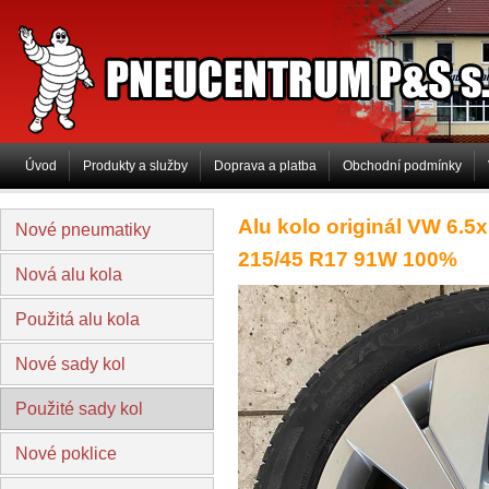
PNEUCENTRUM P&S s.r.o
Úvod
Produkty a služby
Doprava a platba
Obchodní podmínky
Alu kolo originál VW 6.
Nové pneumatiky
215/45 R17 91W 100%
Nová alu kola
Použitá alu kola
Nové sady kol
Použité sady kol
Nové poklice