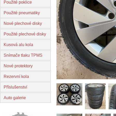
Použité poklice
Použité pneumatiky
Nové plechové disky
Použité plechové disky
Kusová alu kola
Snímače tlaku TPMS
Nové protektory
Rezervní kola
Příslušenství
Auto galerie