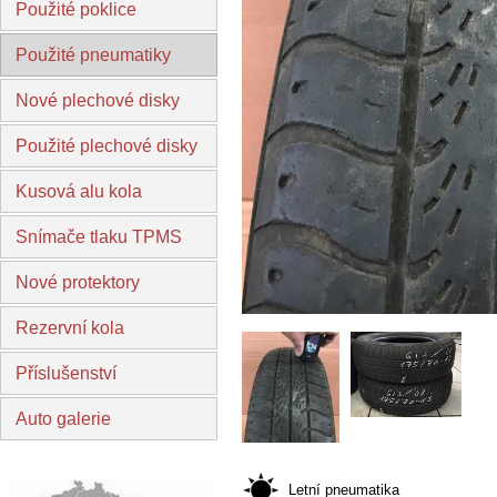
Použité poklice
Použité pneumatiky
Nové plechové disky
Použité plechové disky
Kusová alu kola
Snímače tlaku TPMS
Nové protektory
Rezervní kola
Příslušenství
Auto galerie
Letní pneumatika