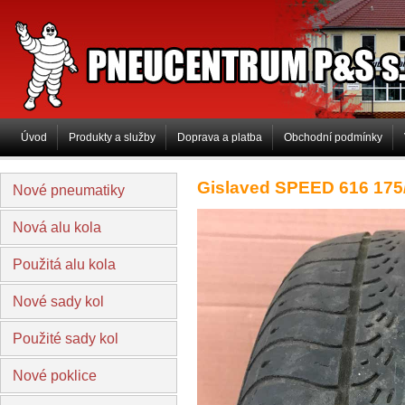
PNEUCENTRUM P&S s.r.o
Úvod
Produkty a služby
Doprava a platba
Obchodní podmínky
Gislaved SPEED 616 175
Nové pneumatiky
Nová alu kola
Použitá alu kola
Nové sady kol
Použité sady kol
Nové poklice