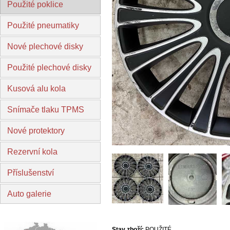
Použité poklice
Použité pneumatiky
Nové plechové disky
Použité plechové disky
Kusová alu kola
Snímače tlaku TPMS
Nové protektory
Rezervní kola
Příslušenství
Auto galerie
Stav zboží:
POUŽITÉ