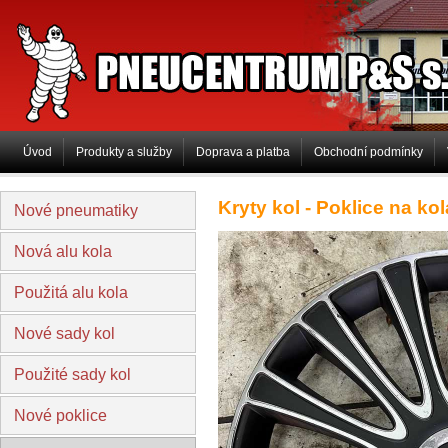
PNEUCENTRUM P&S s.r.o
Úvod
Produkty a služby
Doprava a platba
Obchodní podmínky
Kryty kol - Poklice na kol
Nové pneumatiky
Nová alu kola
Použitá alu kola
Nové sady kol
Použité sady kol
Nové poklice