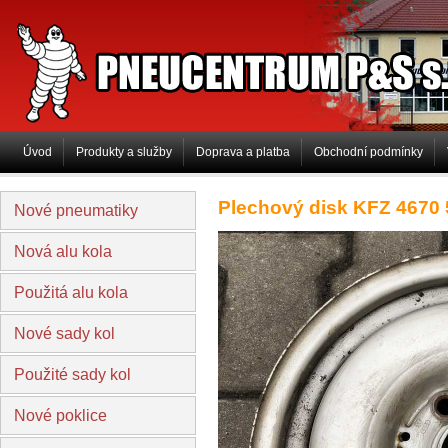
PNEUCENTRUM P&S s.r.o
Úvod
Produkty a služby
Doprava a platba
Obchodní podmínky
Plechový disk KFZ 4670
Nové pneumatiky
Nová alu kola
Použitá alu kola
Nové sady kol
Použité sady kol
Nové poklice