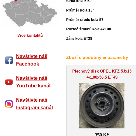
Šířka kola 5.5J
Průměr kola 13"
Průměr sředu kola 57
Rozteč šroubů kola 4x100
Více kontaktů
Zális kola ET38
Navštivte náš
Zboží s podobnými parametry
Facebook
Plechový disk OPEL KFZ 5Jx13
4x100x56,5 ET49
Navštivte náš
YouTube kanál
Navštivte náš
Instagram kanál
350 Kč