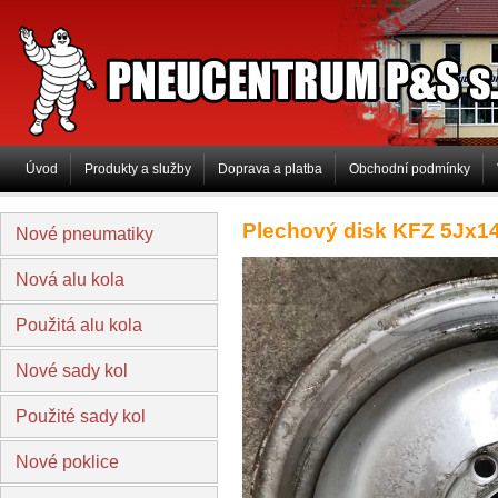
PNEUCENTRUM P&S s.r.o
Úvod
Produkty a služby
Doprava a platba
Obchodní podmínky
Plechový disk KFZ 5Jx1
Nové pneumatiky
Nová alu kola
Použitá alu kola
Nové sady kol
Použité sady kol
Nové poklice