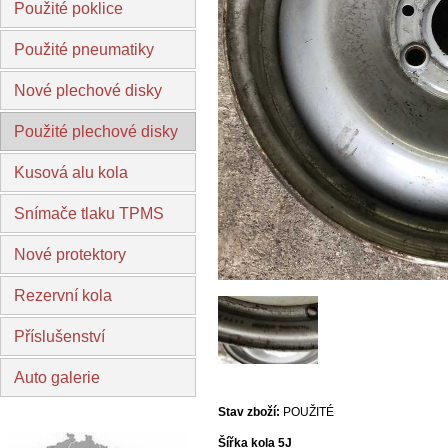
Použité poklice
Použité pneumatiky
Nové plechové disky
Použité plechové disky
Kusová alu kola
Snímače tlaku TPMS
Nové protektory
Rezervní kola
Příslušenství
Auto galerie
Stav zboží:
POUŽITÉ
Šířka kola 5J