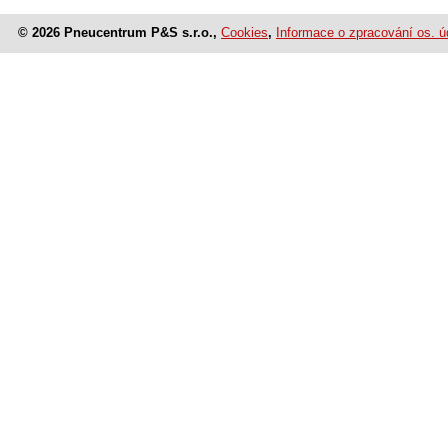
© 2026 Pneucentrum P&S s.r.o.,
Cookies
,
Informace o zpracování os. ú