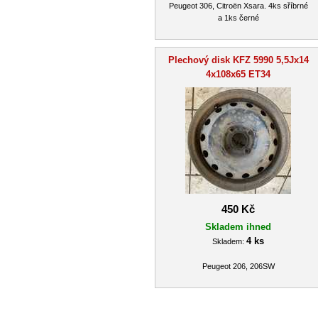
Peugeot 306, Citroën Xsara. 4ks sříbrné
a 1ks černé
Plechový disk KFZ 5990 5,5Jx14
4x108x65 ET34
450 Kč
Skladem ihned
4 ks
Skladem:
Peugeot 206, 206SW