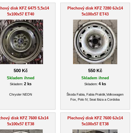
chový disk KFZ 6475 5,5x14
Plechový disk KFZ 7280 6Jx14
5x100x57 ET40
5x100x57 ET43
500 Kč
550 Kč
Skladem ihned
Skladem ihned
2 ks
4 ks
Skladem:
Skladem:
Chrysler NEON
Škoda Fabia, Fabia Praktik,Volkswagen
Fox, Polo IV, Seat Ibiza a Cordoba
chový disk KFZ 7600 6Jx14
Plechový disk KFZ 7600 6Jx14
5x100x57 ET38
5x100x57 ET38