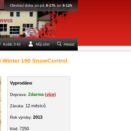
Otevírací doba: po-pá:
8-17h
, so:
8-12h
Košík: 0 Kč
Můj účet
Hledat
i Winter 190 SnowControl
Vyprodáno
Zdarma
(
více
)
Doprava:
12 měsíců
Záruka:
2013
Rok výroby:
7250
Kód: