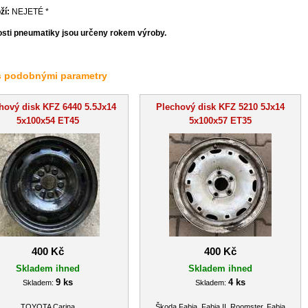
ží:
NEJETÉ *
osti pneumatiky jsou určeny rokem výroby.
s podobnými parametry
hový disk KFZ 6440 5.5Jx14
Plechový disk KFZ 5210 5Jx14
5x100x54 ET45
5x100x57 ET35
400 Kč
400 Kč
Skladem ihned
Skladem ihned
9 ks
4 ks
Skladem:
Skladem:
TOYOTA Carina
Škoda Fabia, Fabia II, Roomster, Fabia