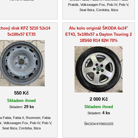
Praktik, Volkswagen Fox, Polo IV, Polo V,
Seat Ibiza, Cordoba, Ibiza
chový disk KFZ 5210 5Jx14
Alu kolo originál ŠKODA 6x14"
5x100x57 ET35
ET43, 5x100x57 a Dayton Touring 2
185/60 R14 82H 70%
550 Kč
2 000 Kč
Skladem ihned
29 ks
Skladem ihned
Skladem:
4 ks
Skladem:
 Fabia, Fabia II, Roomster, Fabia
k, Volkswagen Fox, Polo IV, Polo V,
ŠKODA 6Y0601025
Seat Ibiza, Cordoba, Ibiza