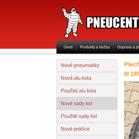
PNEUCENTRUM 
Úvod
Produkty a služby
Doprava a p
Plec
Nové pneumatiky
III 1
Nová alu kola
Použitá alu kola
Nové sady kol
Použité sady kol
Nové poklice