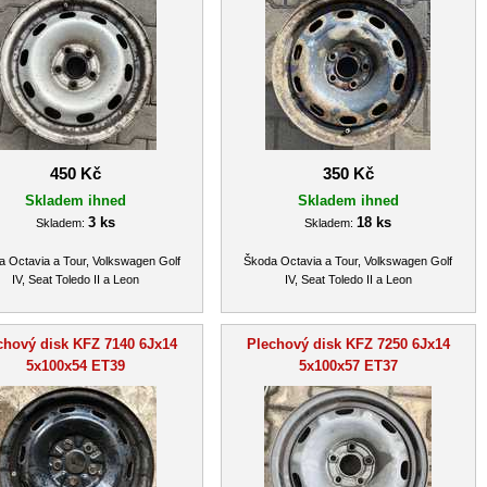
450 Kč
350 Kč
Skladem ihned
Skladem ihned
3 ks
18 ks
Skladem:
Skladem:
 Octavia a Tour, Volkswagen Golf
Škoda Octavia a Tour, Volkswagen Golf
IV, Seat Toledo II a Leon
IV, Seat Toledo II a Leon
chový disk KFZ 7140 6Jx14
Plechový disk KFZ 7250 6Jx14
5x100x54 ET39
5x100x57 ET37