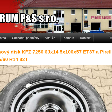
P&S s.r.o.
latba
Obchodní podmínky
Víte, že...
Kamera
Kontakt
hový disk KFZ 7250 6Jx14 5x100x57 ET37 a Pirell
85/60 R14 82T