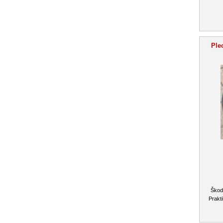
Ple
Škoda
Prakti