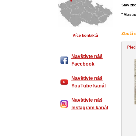
Stav zbo
* Vlastn
Zboží 
Více kontaktů
Plec
Navštivte náš
Facebook
Navštivte náš
YouTube kanál
Navštivte náš
Instagram kanál