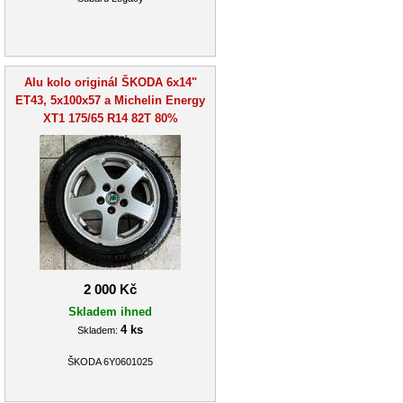
Alu kolo originál ŠKODA 6x14"
ET43, 5x100x57 a Michelin Energy
XT1 175/65 R14 82T 80%
2 000 Kč
Skladem ihned
4 ks
Skladem:
ŠKODA 6Y0601025