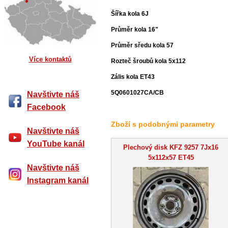
Šířka kola 6J
Průměr kola 16"
Průměr sředu kola 57
Více kontaktů
Rozteč šroubů kola 5x112
Zális kola ET43
5Q0601027CA/CB
Navštivte náš
Facebook
Zboží s podobnými parametry
Navštivte náš
YouTube kanál
Plechový disk KFZ 9257 7Jx16
5x112x57 ET45
Navštivte náš
Instagram kanál