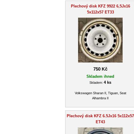
Plechový disk KFZ 9922 6,5Jx16
5x112x57 ET33
750 Kč
Skladem ihned
4 ks
Skladem:
Volkswagen Sharan II, Tiguan, Seat
Alhambra II
Plechový disk KFZ 6.5Jx16 5x112x57
ET43