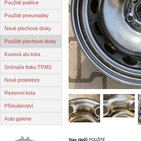
Použité poklice
Použité pneumatiky
Nové plechové disky
Použité plechové disky
Kusová alu kola
Snímače tlaku TPMS
Nové protektory
Rezervní kola
Příslušenství
Auto galerie
Stav zboží:
POUŽITÉ