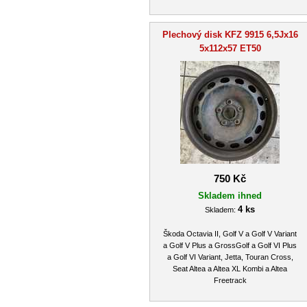
Plechový disk KFZ 9915 6,5Jx16
5x112x57 ET50
750 Kč
Skladem ihned
4 ks
Skladem:
Škoda Octavia II, Golf V a Golf V Variant
a Golf V Plus a GrossGolf a Golf VI Plus
a Golf VI Variant, Jetta, Touran Cross,
Seat Altea a Altea XL Kombi a Altea
Freetrack