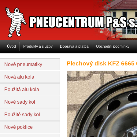
PNEUCENTRUM P&S s.r.o
Úvod
Produkty a služby
Doprava a platba
Obchodní podmínky
Plechový disk KFZ 6665
Nové pneumatiky
Nová alu kola
Použitá alu kola
Nové sady kol
Použité sady kol
Nové poklice