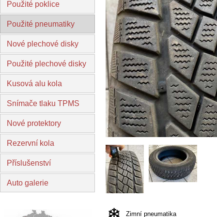
Použité poklice
Použité pneumatiky
Nové plechové disky
Použité plechové disky
Kusová alu kola
Snímače tlaku TPMS
Nové protektory
Rezervní kola
Příslušenství
Auto galerie
Zimní pneumatika