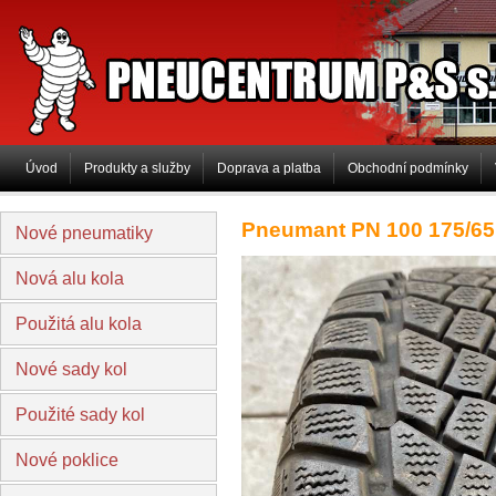
PNEUCENTRUM P&S s.r.o
Úvod
Produkty a služby
Doprava a platba
Obchodní podmínky
Pneumant PN 100 175/65
Nové pneumatiky
Nová alu kola
Použitá alu kola
Nové sady kol
Použité sady kol
Nové poklice