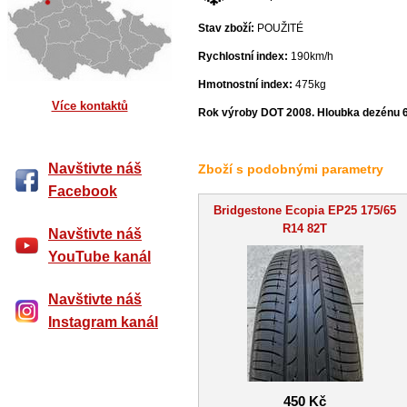
Stav zboží:
POUŽITÉ
Rychlostní index:
190km/h
Hmotnostní index:
475kg
Více kontaktů
Rok výroby DOT 2008. Hloubka dezénu 
Navštivte náš
Zboží s podobnými parametry
Facebook
Bridgestone Ecopia EP25 175/65
R14 82T
Navštivte náš
YouTube kanál
Navštivte náš
Instagram kanál
450 Kč