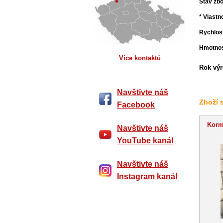
Stav zbo
* Vlastn
Rychlost
Hmotnos
Více kontaktů
Rok výr
Navštivte náš
Zboží 
Facebook
Korm
Navštivte náš
YouTube kanál
Navštivte náš
Instagram kanál