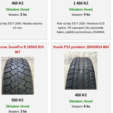
450 Kč
1 450 Kč
Skladem ihned
Skladem ihned
2 ks
4 ks
Skladem:
Skladem:
ýroby DOT 2009. Hloubka dezénu
Rok výroby DOT 2025. Hmotnost 8.03
4,5 mm.
kg/kus. Při zakoupení 2ks pneumatik
Sailun, pojištění proti průrazu ZDARMA.
oran SnowPro B 185/65 R14
Vraník PS2 protektor 185/65R14 86H
86T
450 Kč
550 Kč
Skladem ihned
Skladem ihned
6 ks
Skladem:
3 ks
Skladem: