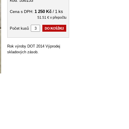
536153
Kód:
1 250 Kč
/ 1 ks
Cena s DPH:
51.51 € v přepočtu
Počet kusů
Rok výroby DOT 2014 Výprodej
skladových zásob.