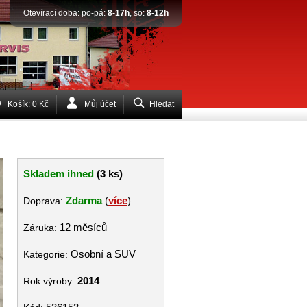
Otevírací doba: po-pá:
8-17h
, so:
8-12h
Košík: 0 Kč
Můj účet
Hledat
Skladem ihned
(3 ks)
Zdarma
(
více
)
Doprava:
12 měsíců
Záruka:
Osobní a SUV
Kategorie:
2014
Rok výroby: