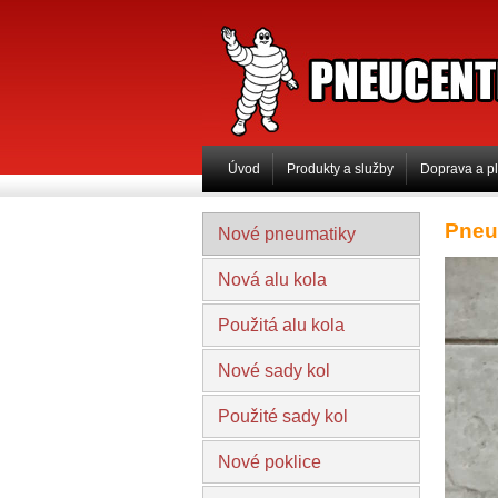
PNEUCENTRUM 
Úvod
Produkty a služby
Doprava a p
Pneu
Nové pneumatiky
Nová alu kola
Použitá alu kola
Nové sady kol
Použité sady kol
Nové poklice