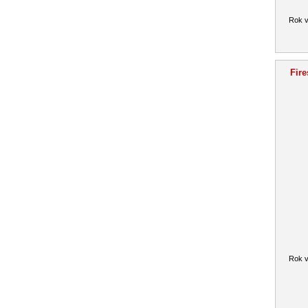
Rok v
Fire
Rok v