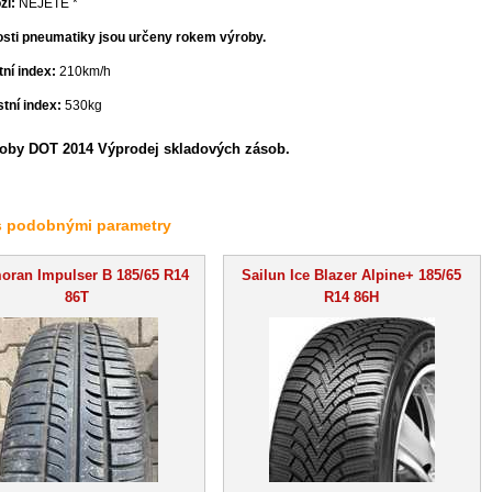
ží:
NEJETÉ *
osti pneumatiky jsou určeny rokem výroby.
ní index:
210km/h
tní index:
530kg
oby DOT 2014 Výprodej skladových zásob.
s podobnými parametry
oran Impulser B 185/65 R14
Sailun Ice Blazer Alpine+ 185/65
86T
R14 86H