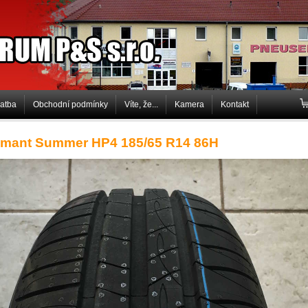
P&S s.r.o.
latba
Obchodní podmínky
Víte, že...
Kamera
Kontakt
mant Summer HP4 185/65 R14 86H