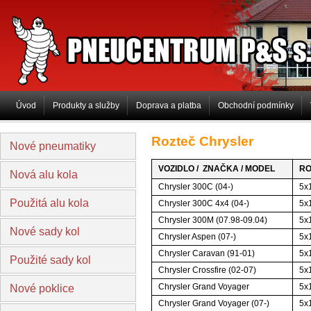
PNEUCENTRUM P&S s.r.o
Úvod
Produkty a služby
Doprava a platba
Obchodní podmínky
Rozteč Chrysler
Nové pneumatiky
VOZIDLO / ZNAČKA / MODEL
RO
Nová alu kola
Chrysler 300C (04-)
5x
Použitá alu kola
Chrysler 300C 4x4 (04-)
5x
Chrysler 300M (07.98-09.04)
5x
Nové sady kol
Chrysler Aspen (07-)
5x
Chrysler Caravan (91-01)
5x
Použité sady kol
Chrysler Crossfire (02-07)
5x
Chrysler Grand Voyager
5x
Nové poklice
Chrysler Grand Voyager (07-)
5x