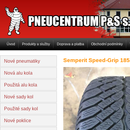
PNEUCENTRUM P&S s.r.o
Úvod
Produkty a služby
Doprava a platba
Obchodní podmínky
Semperit Speed-Grip 185
Nové pneumatiky
Nová alu kola
Použitá alu kola
Nové sady kol
Použité sady kol
Nové poklice