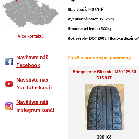
Stav zboží:
POUŽITÉ
Rychlostní index:
190km/h
Hmotnostní index:
500kg
Více kontaktů
Rok výroby DOT 2005. Hloubka dezénu 
Navštivte náš
Zboží s podobnými parametry
Facebook
Bridgestone Blizzak LM30 185/60
R15 84T
Navštivte náš
YouTube kanál
Navštivte náš
Instagram kanál
300 Kč