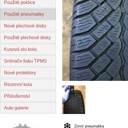
Použité poklice
Použité pneumatiky
Nové plechové disky
Použité plechové disky
Kusová alu kola
Snímače tlaku TPMS
Nové protektory
Rezervní kola
Příslušenství
Auto galerie
Zimní pneumatika