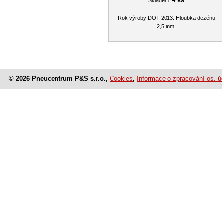
4 ks
Skladem:
Rok výroby DOT 2013. Hloubka dezénu
2,5 mm.
© 2026 Pneucentrum P&S s.r.o.,
Cookies
,
Informace o zpracování os. ú