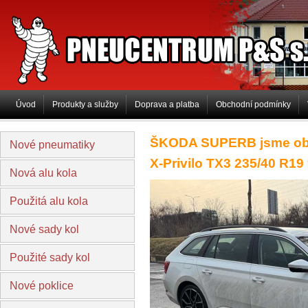
PNEUCENTRUM P&S s.r.o
Úvod
Produkty a služby
Doprava a platba
Obchodní podmínky
ŠKODA SUPERB jsme obul
Nové pneumatiky
X-Privilo TX3 235/40 R19
Nová alu kola
Použitá alu kola
Nové sady kol
Použité sady kol
Nové poklice