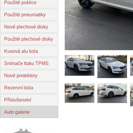
Použité poklice
Použité pneumatiky
Nové plechové disky
Použité plechové disky
Kusová alu kola
Snímače tlaku TPMS
Nové protektory
Rezervní kola
Příslušenství
Auto galerie