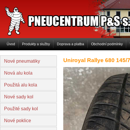
PNEUCENTRUM P&S s.r.o
Úvod
Produkty a služby
Doprava a platba
Obchodní podmínky
Uniroyal Rallye 680 145/
Nové pneumatiky
Nová alu kola
Použitá alu kola
Nové sady kol
Použité sady kol
Nové poklice