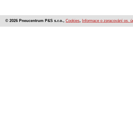
© 2026 Pneucentrum P&S s.r.o.,
Cookies
,
Informace o zpracování os. ú