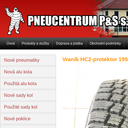
PNEUCENTRUM P&S s.r.o
Úvod
Produkty a služby
Doprava a platba
Obchodní podmínky
Vraník HC2-protektor 19
Nové pneumatiky
Nová alu kola
Použitá alu kola
Nové sady kol
Použité sady kol
Nové poklice