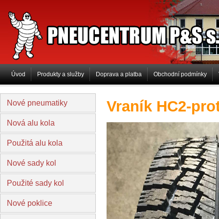
PNEUCENTRUM P&S s.r.o
Úvod
Produkty a služby
Doprava a platba
Obchodní podmínky
Vraník HC2-pro
Nové pneumatiky
Nová alu kola
Použitá alu kola
Nové sady kol
Použité sady kol
Nové poklice