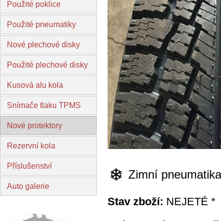
Použité poklice
Použité pneumatiky
Nové plechové disky
Použité plechové disky
Kusová alu kola
Snímače tlaku TPMS
Nové protektory
Rezervní kola
Příslušenství
Zimní pneumatik
Auto galerie
Stav zboží:
NEJETÉ *