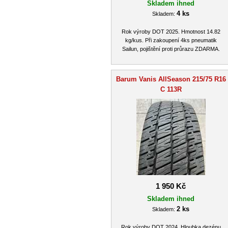
Skladem ihned
4 ks
Skladem:
Rok výroby DOT 2025. Hmotnost 14.82
kg/kus. Při zakoupení 4ks pneumatik
Sailun, pojištění proti průrazu ZDARMA.
Barum Vanis AllSeason 215/75 R16
C 113R
1 950 Kč
Skladem ihned
2 ks
Skladem:
Rok výroby DOT 2024. Hloubka dezénu