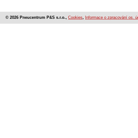
© 2026 Pneucentrum P&S s.r.o.,
Cookies
,
Informace o zpracování os. ú