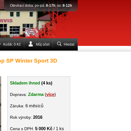
Otevírací doba: po-pá:
8-17h
, so:
8-12h
Košík: 0 Kč
Můj účet
Hledat
op SP Winter Sport 3D
Skladem ihned
(4 ks)
Zdarma
(
více
)
Doprava:
6 měsíců
Záruka:
2016
Rok výroby:
5 000 Kč
/ 1 ks
Cena s DPH: