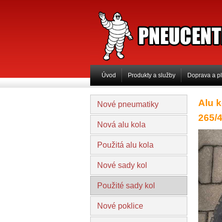
PNEUCENTRUM 
Úvod
Produkty a služby
Doprava a p
Alu k
Nové pneumatiky
265/
Nová alu kola
Použitá alu kola
Nové sady kol
Použité sady kol
Nové poklice