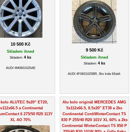
10 500 Kč
9 500 Kč
Skladem ihned
4 ks
Skladem ihned
Skladem:
4 ks
Skladem:
AUDI 4M0601025AE
AUDI 4F0601025BR, 3ks kola šišaté.
 kolo ALUTEC 9x20“ ET20,
Alu kolo originál MERCEDES AMG
x112x66.5 a Continental
5x112x66.5, 8.5x20" ET38 a 2ks
umContact 6 275/50 R20 113Y
Continental ContiWinterContact TS
XL AO 70%
830 P 255/40 R20 101V XL 60% a 2ks
Continental WinterContact TS 850 P
255/40 R20 101W 90% + čidla tlaku