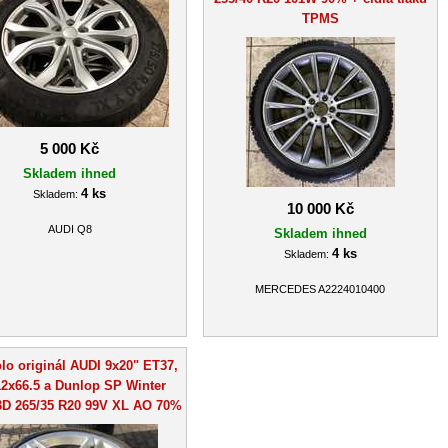
TPMS
5 000 Kč
Skladem ihned
4 ks
Skladem:
10 000 Kč
AUDI Q8
Skladem ihned
4 ks
Skladem:
MERCEDES A2224010400
lo originál AUDI 9x20" ET37,
2x66.5 a Dunlop SP Winter
3D 265/35 R20 99V XL AO 70%