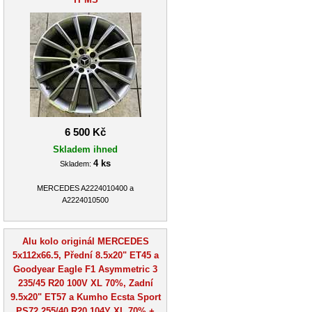
6 500 Kč
Skladem ihned
4 ks
Skladem:
MERCEDES A2224010400 a
A2224010500
Alu kolo originál MERCEDES
5x112x66.5, Přední 8.5x20" ET45 a
Goodyear Eagle F1 Asymmetric 3
235/45 R20 100V XL 70%, Zadní
9.5x20" ET57 a Kumho Ecsta Sport
PS72 255/40 R20 104Y XL 70% +