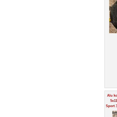
Alu ko
5x11
Sport 