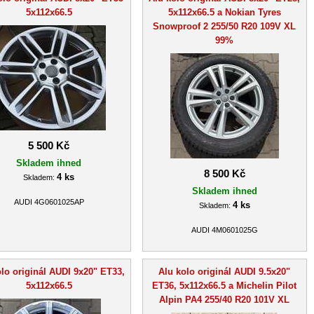
5x112x66.5
5x112x66.5 a Nokian Tyres
Snowproof 2 255/50 R20 109V XL
99%
5 500 Kč
Skladem ihned
8 500 Kč
4 ks
Skladem:
Skladem ihned
AUDI 4G0601025AP
4 ks
Skladem:
AUDI 4M0601025G
lo originál AUDI 9x20" ET33,
Alu kolo originál AUDI 9.5x20"
5x112x66.5
ET36, 5x112x66.5 a Michelin Pilot
Alpin PA4 255/40 R20 101V XL