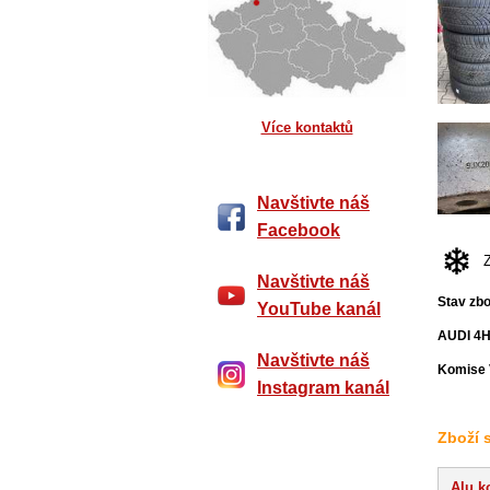
Více kontaktů
Navštivte náš
Facebook
Navštivte náš
Stav zbo
YouTube kanál
AUDI 4
Navštivte náš
Komise 
Instagram kanál
Zboží 
Alu k