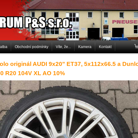
P&S s.r.o.
latba
Obchodní podmínky
Víte, že...
Kamera
Kontakt
olo originál AUDI 9x20" ET37, 5x112x66.5 a Dunl
40 R20 104V XL AO 10%