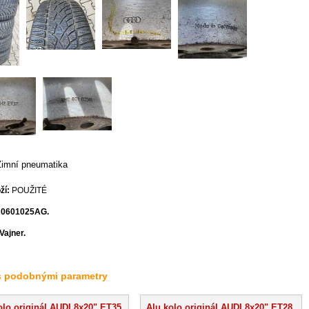
Zimní pneumatika
ží:
POUŽITÉ
H0601025AG.
Vajner.
s podobnými parametry
olo originál AUDI 8x20" ET35
Alu kolo originál AUDI 8x20" ET28,