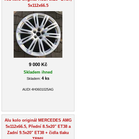
5x112x66.5
9 000 Kč
Skladem ihned
4 ks
Skladem:
AUDI 4H0601025AG
Alu kolo originál MERCEDES AMG
5x112x66.5, Přední 8.5x20" ET38 a
Zadní 9.5x20" ET38 + čidla tlaku
TPMS