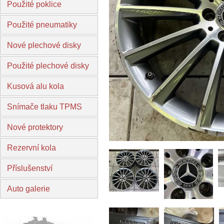
Použité poklice
Použité pneumatiky
Nové plechové disky
Použité plechové disky
Kusová alu kola
Snímače tlaku TPMS
Nové protektory
Rezervní kola
Příslušenství
Auto galerie