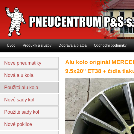
PNEUCENTRUM P&S s.r.o
Úvod
Produkty a služby
Doprava a platba
Obchodní podmínky
Alu kolo originál MERCE
Nové pneumatiky
9.5x20" ET38 + čidla tla
Nová alu kola
Použitá alu kola
Nové sady kol
Použité sady kol
Nové poklice