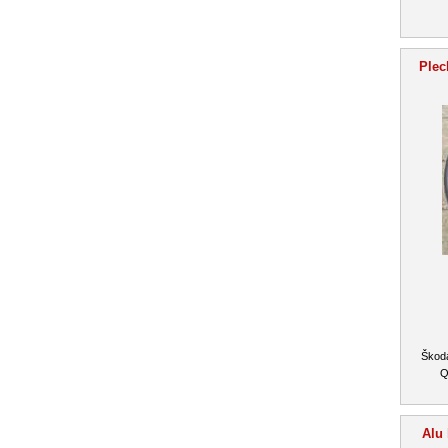
Plec
Škoda
Q
Alu