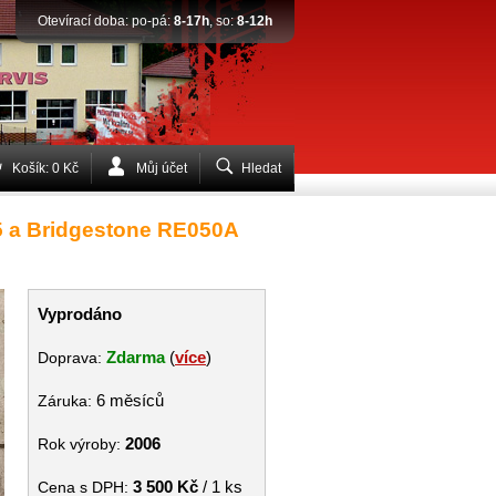
Otevírací doba: po-pá:
8-17h
, so:
8-12h
Košík: 0 Kč
Můj účet
Hledat
5 a Bridgestone RE050A
Vyprodáno
Zdarma
(
více
)
Doprava:
6 měsíců
Záruka:
2006
Rok výroby:
3 500 Kč
/ 1 ks
Cena s DPH: