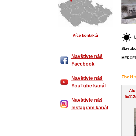
Více kontaktů
Stav zbo
Navštivte náš
MERCED
Facebook
Zboží 
Navštivte náš
YouTube kanál
Alu
5x112
Navštivte náš
Instagram kanál