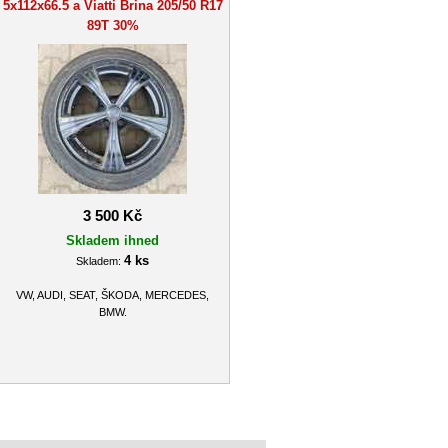
5x112x66.5 a Viatti Brina 205/50 R17
89T 30%
3 500 Kč
Skladem ihned
4 ks
Skladem:
VW, AUDI, SEAT, ŠKODA, MERCEDES,
BMW.