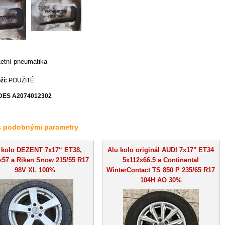
Letní pneumatika
ží:
POUŽITÉ
ES A2074012302
s podobnými parametry
 kolo DEZENT 7x17“ ET38,
Alu kolo originál AUDI 7x17" ET34
x57 a Riken Snow 215/55 R17
5x112x66.5 a Continental
98V XL 100%
WinterContact TS 850 P 235/65 R17
104H AO 30%