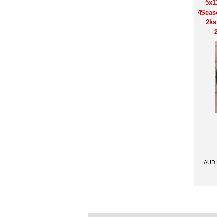
5x1
4Seas
2ks
AUDI