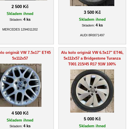
2 500 Kč
3 500 Kč
Skladem ihned
4 ks
Skladem ihned
Skladem:
4 ks
Skladem:
MERCEDES 1294011202
AUDI 8R0071497
olo originál VW 7.5x17" ET45
Alu kolo originál VW 6.5x17" ET46,
5x112x57
5x112x57 a Bridgestone Turanza
T001 215/45 R17 91W 100%
4 500 Kč
5 000 Kč
Skladem ihned
4 ks
Skladem ihned
Skladem: