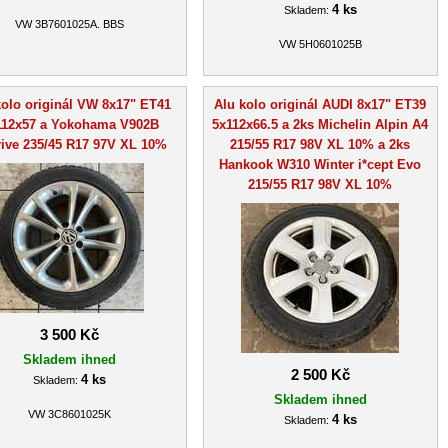
4 ks
Skladem:
VW 3B7601025A. BBS
VW 5H0601025B
kolo originál VW 8x17" ET41
Alu kolo originál AUDI 8x17" ET39
112x57 a Yokohama V902B
5x112x66.5 a 2ks Michelin Alpin A4
ive 235/45 R17 97V XL 10%
215/55 R17 98V XL 10% a 2ks
Hankook W310 Winter i*cept Evo
215/55 R17 98V XL 10%
3 500 Kč
Skladem ihned
2 500 Kč
4 ks
Skladem:
Skladem ihned
VW 3C8601025K
4 ks
Skladem: