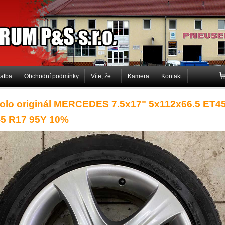
P&S s.r.o.
latba
Obchodní podmínky
Víte, že...
Kamera
Kontakt
kolo originál MERCEDES 7.5x17" 5x112x66.5 ET4
45 R17 95Y 10%