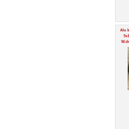
Alu 
5x
W.dr