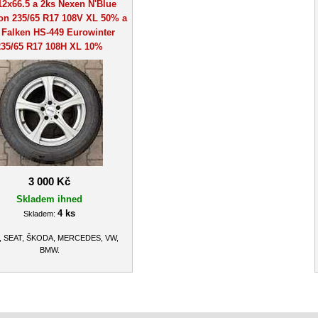
12x66.5 a 2ks Nexen N'Blue
on 235/65 R17 108V XL 50% a
 Falken HS-449 Eurowinter
235/65 R17 108H XL 10%
3 000 Kč
Skladem ihned
4 ks
Skladem:
, SEAT, ŠKODA, MERCEDES, VW,
BMW.