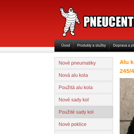
PNEUCENTRUM 
Úvod
Produkty a služby
Doprava a p
Alu 
Nové pneumatiky
245/
Nová alu kola
Použitá alu kola
Nové sady kol
Použité sady kol
Nové poklice