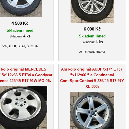
4 500 Kč
6 000 Kč
Skladem ihned
4 ks
Skladem ihned
Skladem:
4 ks
Skladem:
VW, AUDI, SEAT, ŠKODA
AUDI 80A601025J
 kolo originál MERCEDES
Alu kolo originál AUDI 7x17“ ET37,
" 5x112x66.5 ET34 a Goodyear
5x112x66.5 a Continental
lence 225/45 R17 91W MO 0%
ContiSportContact 5 235/45 R17 97Y
XL 30%