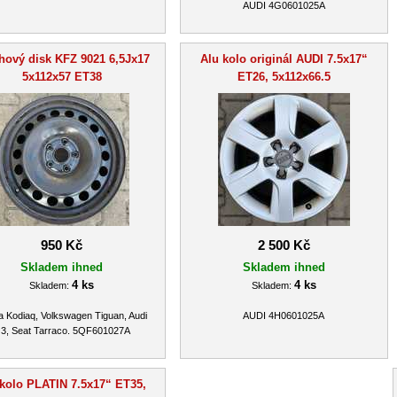
AUDI 4G0601025A
hový disk KFZ 9021 6,5Jx17
Alu kolo originál AUDI 7.5x17“
5x112x57 ET38
ET26, 5x112x66.5
950 Kč
2 500 Kč
Skladem ihned
Skladem ihned
4 ks
4 ks
Skladem:
Skladem:
 Kodiaq, Volkswagen Tiguan, Audi
AUDI 4H0601025A
3, Seat Tarraco. 5QF601027A
 kolo PLATIN 7.5x17“ ET35,