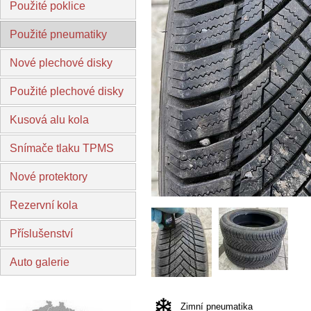
Použité poklice
Použité pneumatiky
Nové plechové disky
Použité plechové disky
Kusová alu kola
Snímače tlaku TPMS
Nové protektory
Rezervní kola
Příslušenství
Auto galerie
Zimní pneumatika