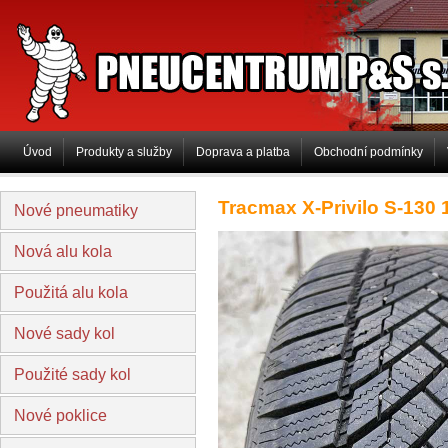
PNEUCENTRUM P&S s.r.o
Úvod
Produkty a služby
Doprava a platba
Obchodní podmínky
Tracmax X-Privilo S-130
Nové pneumatiky
Nová alu kola
Použitá alu kola
Nové sady kol
Použité sady kol
Nové poklice