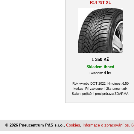
R14 79T XL
1 350 Kč
Skladem ihned
4 ks
Skladem:
Rok výroby DOT 2022. Hmotnost 6.50
kg/kus. Při zakoupení 2ks pneumatik
Sailun, pojištění proti průrazu ZDARMA.
© 2026 Pneucentrum P&S s.r.o.,
Cookies
,
Informace o zpracování os. ú