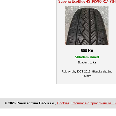
Superia EcoBlue 4S 165/60 R14 79H
500 Kč
Skladem ihned
1 ks
Skladem:
Rok výroby DOT 2017. Hloubka dezénu
5,5 mm.
© 2026 Pneucentrum P&S s.r.o.,
Cookies
,
Informace o zpracování os. ú