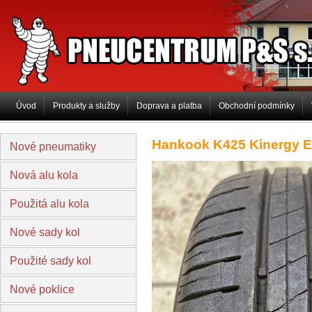
PNEUCENTRUM P&S s.r.o
Úvod
Produkty a služby
Doprava a platba
Obchodní podmínky
Hankook K425 Kinergy E
Nové pneumatiky
Nová alu kola
Použitá alu kola
Nové sady kol
Použité sady kol
Nové poklice