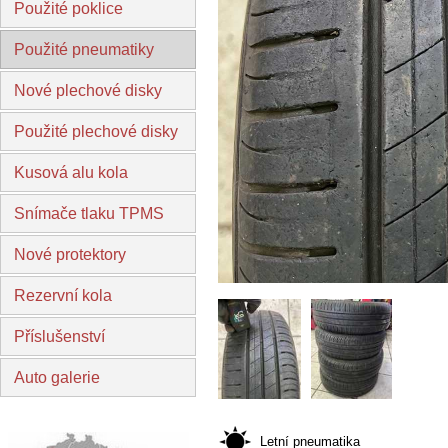
Použité poklice
Použité pneumatiky
Nové plechové disky
Použité plechové disky
Kusová alu kola
Snímače tlaku TPMS
Nové protektory
Rezervní kola
Příslušenství
Auto galerie
Letní pneumatika