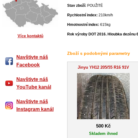
Stav zboží:
POUŽITÉ
Rychlostní index:
210km/h
Hmotnostní index:
615kg
Rok výroby DOT 2016. Hloubka dezénu 
Více kontaktů
Zboží s podobnými parametry
Navštivte náš
Facebook
Jinyu YH12 205/55 R16 91V
Navštivte náš
YouTube kanál
Navštivte náš
Instagram kanál
500 Kč
Skladem ihned