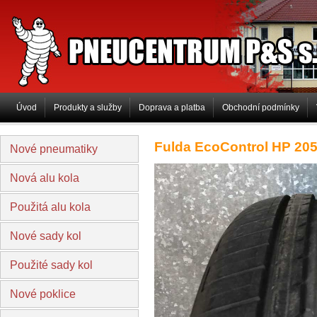
PNEUCENTRUM P&S s.r.o
Úvod
Produkty a služby
Doprava a platba
Obchodní podmínky
Fulda EcoControl HP 205
Nové pneumatiky
Nová alu kola
Použitá alu kola
Nové sady kol
Použité sady kol
Nové poklice