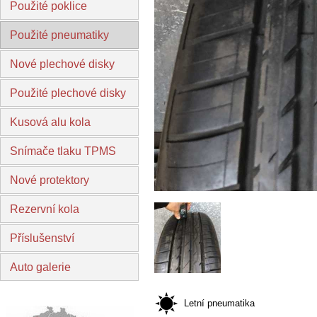
Použité poklice
Použité pneumatiky
Nové plechové disky
Použité plechové disky
Kusová alu kola
Snímače tlaku TPMS
Nové protektory
Rezervní kola
Příslušenství
Auto galerie
Letní pneumatika