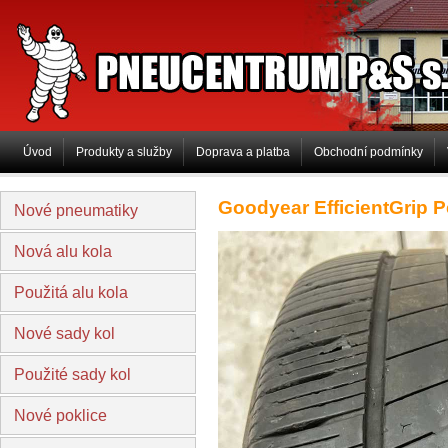
PNEUCENTRUM P&S s.r.o
Úvod
Produkty a služby
Doprava a platba
Obchodní podmínky
Goodyear EfficientGrip 
Nové pneumatiky
Nová alu kola
Použitá alu kola
Nové sady kol
Použité sady kol
Nové poklice