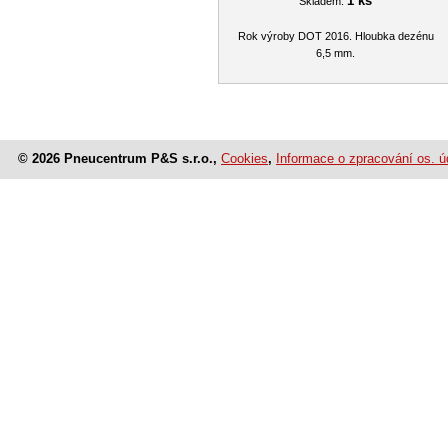
1 ks
Skladem:
Rok výroby DOT 2016. Hloubka dezénu
6,5 mm.
© 2026 Pneucentrum P&S s.r.o.,
Cookies
,
Informace o zpracování os. ú