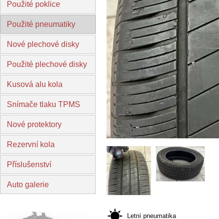
Použité poklice
Použité pneumatiky
Nové plechové disky
Použité plechové disky
Kusová alu kola
Snímače tlaku TPMS
Nové protektory
Rezervní kola
Příslušenství
Auto galerie
Letní pneumatika