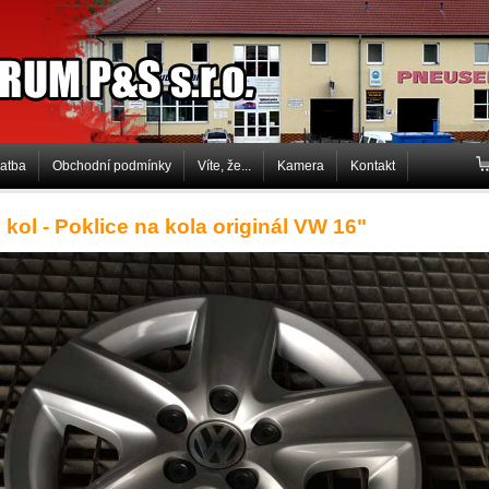
P&S s.r.o.
latba
Obchodní podmínky
Víte, že...
Kamera
Kontakt
 kol - Poklice na kola originál VW 16"