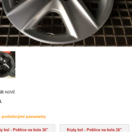
ží:
NOVÉ
3.
s podobnými parametry
ty kol - Poklice na kola 16"
Kryty kol - Poklice na kola 16"