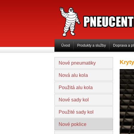
PNEUCENTRUM 
Úvod
Produkty a služby
Doprava a p
Kryty
Nové pneumatiky
Nová alu kola
Použitá alu kola
Nové sady kol
Použité sady kol
Nové poklice