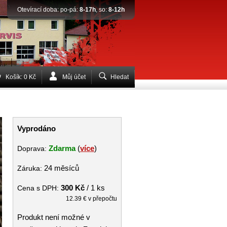
Otevírací doba: po-pá:
8-17h
, so:
8-12h
Košík: 0 Kč
Můj účet
Hledat
Vyprodáno
Zdarma
(
více
)
Doprava:
24 měsíců
Záruka:
300 Kč
/ 1 ks
Cena s DPH:
12.39 € v přepočtu
Produkt není možné v