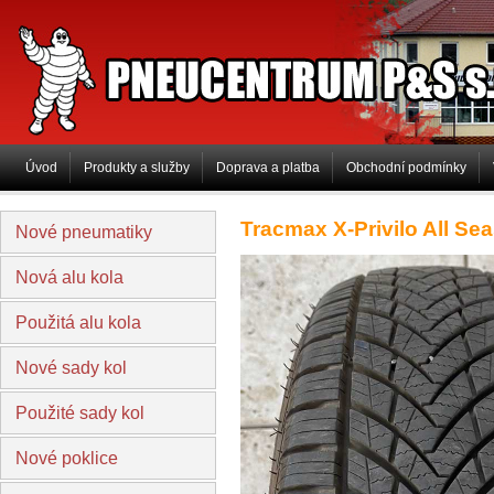
PNEUCENTRUM P&S s.r.o
Úvod
Produkty a služby
Doprava a platba
Obchodní podmínky
Tracmax X-Privilo All Se
Nové pneumatiky
Nová alu kola
Použitá alu kola
Nové sady kol
Použité sady kol
Nové poklice