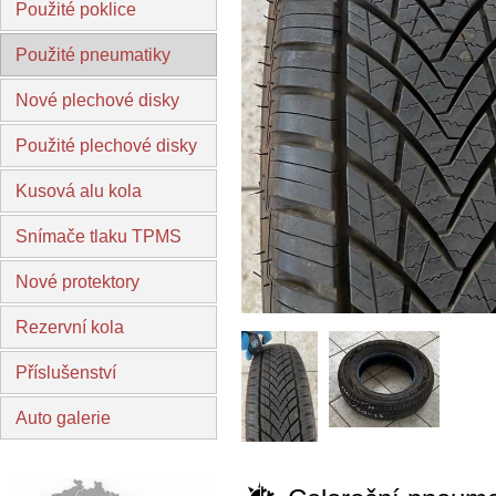
Použité poklice
Použité pneumatiky
Nové plechové disky
Použité plechové disky
Kusová alu kola
Snímače tlaku TPMS
Nové protektory
Rezervní kola
Příslušenství
Auto galerie