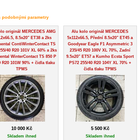
s podobnými parametry
olo originál MERCEDES AMG
Alu kolo originál MERCEDES
2x66.5, 8.5x20" ET38 a 2ks
5x112x66.5, Přední 8.5x20" ET45 a
nental ContiWinterContact TS
Goodyear Eagle F1 Asymmetric 3
255/40 R20 101V XL 60% a 2ks
235/45 R20 100V XL 70%, Zadní
ental WinterContact TS 850 P
9.5x20" ET57 a Kumho Ecsta Sport
0 R20 101W 90% + čidla tlaku
PS72 255/40 R20 104Y XL 70% +
TPMS
čidla tlaku TPMS
10 000 Kč
5 500 Kč
Skladem ihned
Skladem ihned