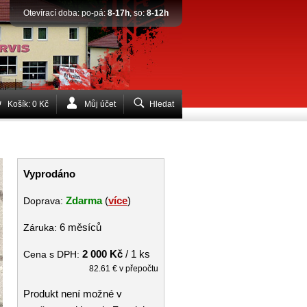
Otevírací doba: po-pá:
8-17h
, so:
8-12h
Košík: 0 Kč
Můj účet
Hledat
Vyprodáno
Zdarma
(
více
)
Doprava:
6 měsíců
Záruka:
2 000 Kč
/ 1 ks
Cena s DPH:
82.61 € v přepočtu
Produkt není možné v