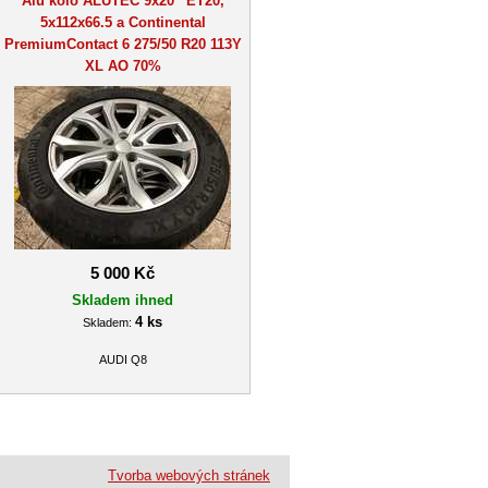
Alu kolo ALUTEC 9x20“ ET20,
5x112x66.5 a Continental
PremiumContact 6 275/50 R20 113Y
XL AO 70%
5 000 Kč
Skladem ihned
4 ks
Skladem:
AUDI Q8
Tvorba webových stránek