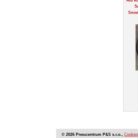
Alu ko
5
Snow
© 2026 Pneucentrum P&S s.r.o.,
Cookie