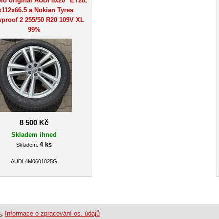
lo originál AUDI 8x20" ET28,
x112x66.5 a Nokian Tyres
proof 2 255/50 R20 109V XL
99%
8 500 Kč
Skladem ihned
4 ks
Skladem:
AUDI 4M0601025G
s
,
Informace o zpracování os. údajů