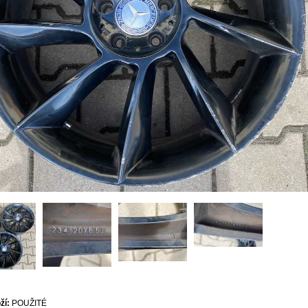
ží:
POUŽITÉ