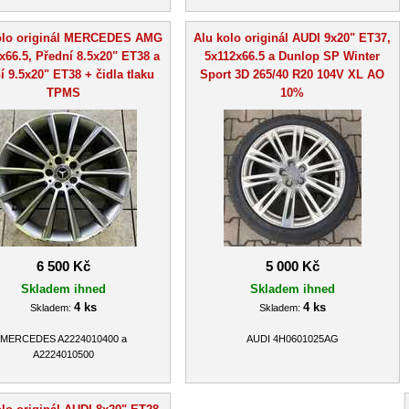
olo originál MERCEDES AMG
Alu kolo originál AUDI 9x20" ET37,
x66.5, Přední 8.5x20" ET38 a
5x112x66.5 a Dunlop SP Winter
í 9.5x20" ET38 + čidla tlaku
Sport 3D 265/40 R20 104V XL AO
TPMS
10%
6 500 Kč
5 000 Kč
Skladem ihned
Skladem ihned
4 ks
4 ks
Skladem:
Skladem:
MERCEDES A2224010400 a
AUDI 4H0601025AG
A2224010500