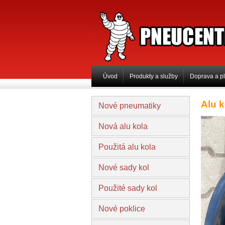
PNEUCENTRUM 
Úvod
Produkty a služby
Doprava a p
Alu 
Nové pneumatiky
Nová alu kola
Použitá alu kola
Nové sady kol
Použité sady kol
Nové poklice