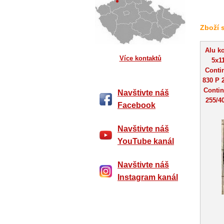
Zboží 
Alu k
Více kontaktů
5x11
Conti
830 P 
Contin
Navštivte náš
255/4
Facebook
Navštivte náš
YouTube kanál
Navštivte náš
Instagram kanál