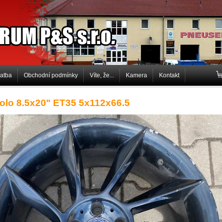
P&S s.r.o.
latba
Obchodní podmínky
Víte, že...
Kamera
Kontakt
kolo 8.5x20" ET35 5x112x66.5