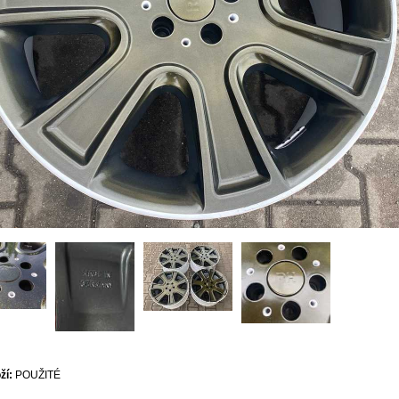
ží:
POUŽITÉ