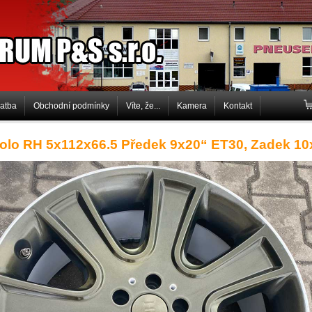
P&S s.r.o.
latba
Obchodní podmínky
Víte, že...
Kamera
Kontakt
kolo RH 5x112x66.5 Předek 9x20“ ET30, Zadek 1