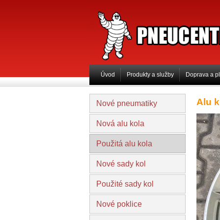
PNEUCENTRUM 
Úvod
Produkty a služby
Doprava a p
Alu 
Nové pneumatiky
Nová alu kola
Použitá alu kola
Nové sady kol
Použité sady kol
Nové poklice