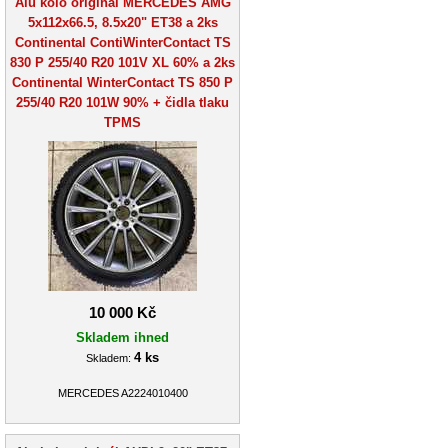
Alu kolo originál MERCEDES AMG
5x112x66.5, 8.5x20" ET38 a 2ks
Continental ContiWinterContact TS
830 P 255/40 R20 101V XL 60% a 2ks
Continental WinterContact TS 850 P
255/40 R20 101W 90% + čidla tlaku
TPMS
10 000 Kč
Skladem ihned
4 ks
Skladem:
MERCEDES A2224010400