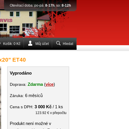
Otevírací doba: po-pá:
8-17h
, so:
8-12h
Košík: 0 Kč
Můj účet
Hledat
0x20" ET40
Vyprodáno
Zdarma
(
více
)
Doprava:
6 měsíců
Záruka:
3 000 Kč
/ 1 ks
Cena s DPH:
123.92 € v přepočtu
Produkt není možné v