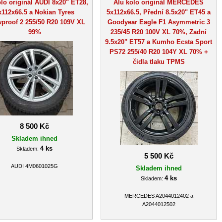
lo originál AUDI 8x20" ET28,
Alu kolo originál MERCEDES
x112x66.5 a Nokian Tyres
5x112x66.5, Přední 8.5x20" ET45 a
proof 2 255/50 R20 109V XL
Goodyear Eagle F1 Asymmetric 3
99%
235/45 R20 100V XL 70%, Zadní
9.5x20" ET57 a Kumho Ecsta Sport
PS72 255/40 R20 104Y XL 70% +
čidla tlaku TPMS
8 500 Kč
Skladem ihned
4 ks
Skladem:
5 500 Kč
AUDI 4M0601025G
Skladem ihned
4 ks
Skladem:
MERCEDES A2044012402 a
A2044012502