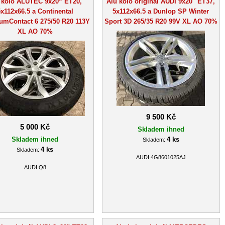
 kolo ALUTEC 9x20“ ET20,
Alu kolo originál AUDI 9x20" ET37,
x112x66.5 a Continental
5x112x66.5 a Dunlop SP Winter
umContact 6 275/50 R20 113Y
Sport 3D 265/35 R20 99V XL AO 70%
XL AO 70%
9 500 Kč
5 000 Kč
Skladem ihned
Skladem ihned
4 ks
Skladem:
4 ks
Skladem:
AUDI 4G8601025AJ
AUDI Q8