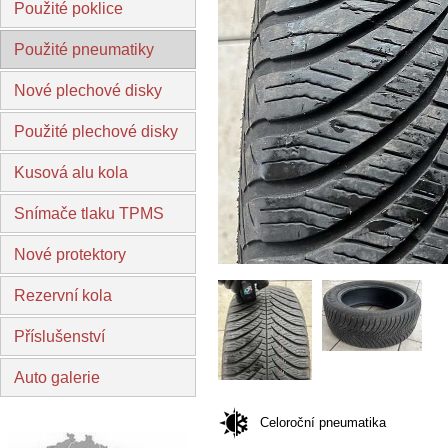
Použité poklice
Použité pneumatiky
Nové plechové disky
Použité plechové disky
Kusová alu kola
Snímače tlaku TPMS
Nové protektory
Rezervní kola
Příslušenství
Auto galerie
Celoroční pneumatika