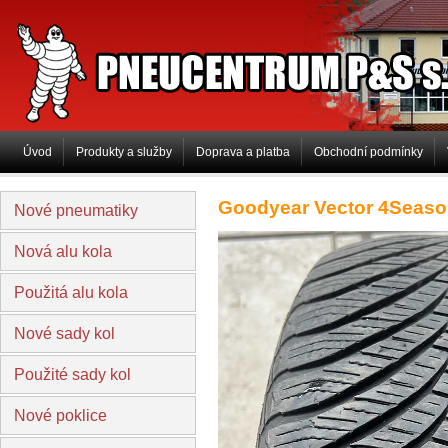
PNEUCENTRUM P&S s.r.o
Úvod
Produkty a služby
Doprava a platba
Obchodní podmínky
Goodyear Vector 4Seaso
Nové pneumatiky
Nová alu kola
Použitá alu kola
Nové sady kol
Použité sady kol
Nové poklice