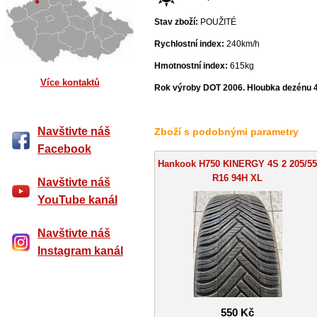
Stav zboží:
POUŽITÉ
Rychlostní index:
240km/h
Hmotnostní index:
615kg
Více kontaktů
Rok výroby DOT 2006. Hloubka dezénu 
Navštivte náš
Zboží s podobnými parametry
Facebook
Hankook H750 KINERGY 4S 2 205/55
R16 94H XL
Navštivte náš
YouTube kanál
Navštivte náš
Instagram kanál
550 Kč