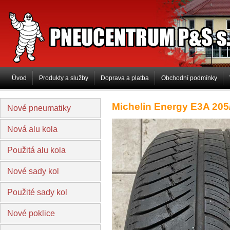
PNEUCENTRUM P&S s.r.o
Úvod
Produkty a služby
Doprava a platba
Obchodní podmínky
Michelin Energy E3A 205
Nové pneumatiky
Nová alu kola
Použitá alu kola
Nové sady kol
Použité sady kol
Nové poklice