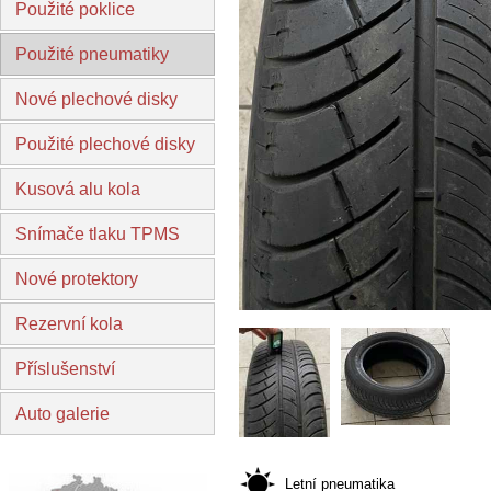
Použité poklice
Použité pneumatiky
Nové plechové disky
Použité plechové disky
Kusová alu kola
Snímače tlaku TPMS
Nové protektory
Rezervní kola
Příslušenství
Auto galerie
Letní pneumatika