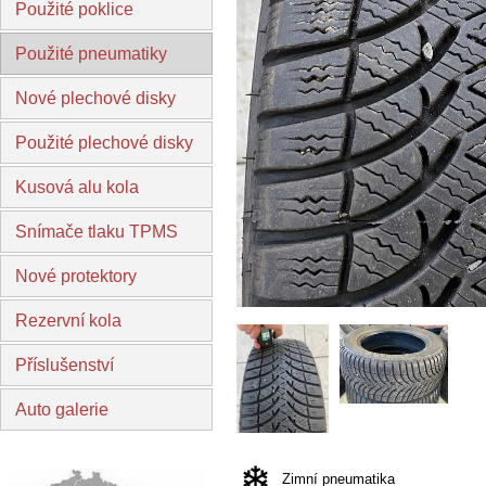
Použité poklice
Použité pneumatiky
Nové plechové disky
Použité plechové disky
Kusová alu kola
Snímače tlaku TPMS
Nové protektory
Rezervní kola
Příslušenství
Auto galerie
Zimní pneumatika