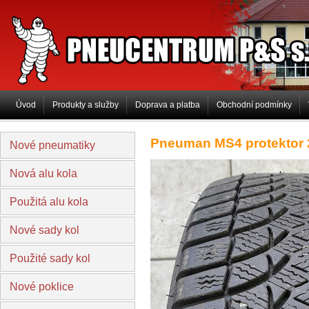
PNEUCENTRUM P&S s.r.o
Úvod
Produkty a služby
Doprava a platba
Obchodní podmínky
Pneuman MS4 protektor 
Nové pneumatiky
Nová alu kola
Použitá alu kola
Nové sady kol
Použité sady kol
Nové poklice